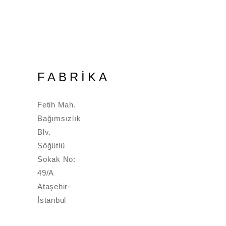
FABRİKA
Fetih Mah.
Bağımsızlık
Blv.
Söğütlü
Sokak No:
49/A
Ataşehir-
İstanbul