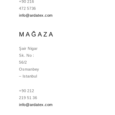
+90 216
472 5736
info@ardatex.com
MAĞAZA
Şair Nigar
Sk. No :
56/2
Osmanbey
– Istanbul
+90 212
219 51 36
info@ardatex.com